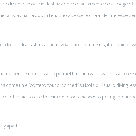
ando di capire cosa è in destinazione o esattamente cosa lodge offe
ella lista quali prodotti tendono ad essere di grande interesse per
acendo uso di assistenza clienti vogliono acquisire regali coppie dav
ente perché non possono permettersi una vacanza. Possono essere
nza come un elicottero tour di concerti su isola di Kauai o diving 
biscotto piatto quello finirà per essere nascosto per il guardaroba 
ay apart.