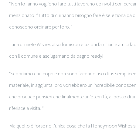
“Non lo fanno vogliono fare tutti lavorano coinvolti con cerc
menzionato. “Tutto di cui hanno bisogno fare è seleziona da qu
conoscono ordinare per loro. “
Luna di miele Wishes also fornisce relazioni familiari e amici f
con il comune e asciugamano da bagno ready!
“scopriamo che coppie non sono facendo uso di us semplicem
materiale, in aggiunta loro vorrebbero un incredibile conosce
che produce pensieri che finalmente un’eternità, al posto di un 
riferisce a visita. “
Ma quello è forse no l’unica cosa che fa Honeymoon Wishes st