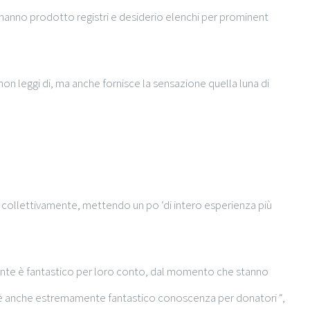
e hanno prodotto registri e desiderio elenchi per prominent
non leggi di, ma anche fornisce la sensazione quella luna di
are collettivamente, mettendo un po ‘di intero esperienza più
mente è fantastico per loro conto, dal momento che stanno
ma è anche estremamente fantastico conoscenza per donatori “,