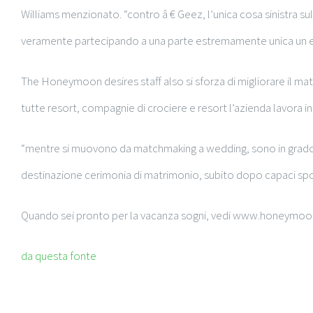
Williams menzionato. “contro â € Geez, l’unica cosa sinistra s
veramente partecipando a una parte estremamente unica un el
The Honeymoon desires staff also si sforza di migliorare il mat
tutte resort, compagnie di crociere e resort l’azienda lavora 
“mentre si muovono da matchmaking a wedding, sono in grado di
destinazione cerimonia di matrimonio, subito dopo capaci sposta
Quando sei pronto per la vacanza sogni, vedi www.honeymo
da questa fonte