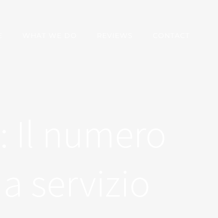
E
WHAT WE DO
REVIEWS
CONTACT
 Il numero
 a servizio