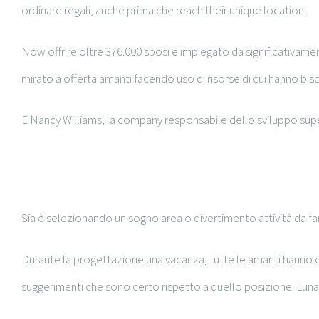
ordinare regali, anche prima che reach their unique location.
Now offrire oltre 376.000 sposi e impiegato da significativam
mirato a offerta amanti facendo uso di risorse di cui hanno bi
E Nancy Williams, la company responsabile dello sviluppo supe
Tutto ciò di cui hai bis
Sia è selezionando un sogno area o divertimento attività da fa
Durante la progettazione una vacanza, tutte le amanti hanno da
suggerimenti che sono certo rispetto a quello posizione. Luna di