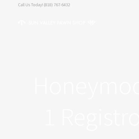
Call Us Today! (818) 767-6432
Skip
to
content
Honeymoon
1 Registro