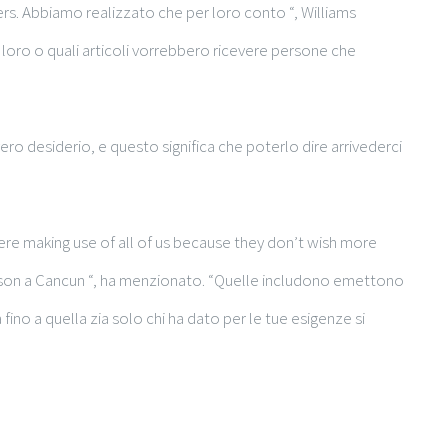
rs. Abbiamo realizzato che per loro conto “, Williams
 loro o quali articoli vorrebbero ricevere persone che
vero desiderio, e questo significa che poterlo dire arrivederci
 making use of all of us because they don’t wish more
lesson a Cancun “, ha menzionato. “Quelle includono emettono
fino a quella zia solo chi ha dato per le tue esigenze si