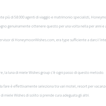
ente più di 58.000 agenti di viaggio e matrimonio specialisti, Ho
sogno genuinamente ottenere questo per una volta nella per anni e 
rvisor di HoneymoonWishes.com, era type sufficiente a darci l’inte
ogno da inizio a fine
re, la luna di miele Wishes group c’è ogni passo di questo metodo.
 fare è effettivamente seleziona tra vari motel, resort per vacanze
 miele Wishes di solito si prende cura adeguata gli altri.