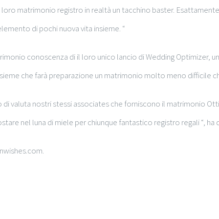
ul loro matrimonio registro in realtà un tacchino baster. Esattamen
emento di pochi nuova vita insieme. “
rimonio conoscenza di il loro unico lancio di Wedding Optimizer, un 
insieme che farà preparazione un matrimonio molto meno difficile ch
 valuta nostri stessi associates che forniscono il matrimonio Otti
re nel luna di miele per chiunque fantastico registro regali “, ha d
onwishes.com.